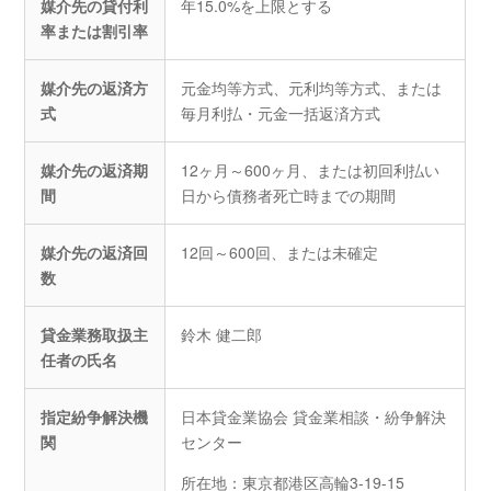
媒介先の貸付利
年15.0%を上限とする
率または割引率
媒介先の返済方
元金均等方式、元利均等方式、または
式
毎月利払・元金一括返済方式
媒介先の返済期
12ヶ月～600ヶ月、または初回利払い
間
日から債務者死亡時までの期間
媒介先の返済回
12回～600回、または未確定
数
貸金業務取扱主
鈴木 健二郎
任者の氏名
指定紛争解決機
日本貸金業協会 貸金業相談・紛争解決
関
センター
所在地：東京都港区高輪3-19-15