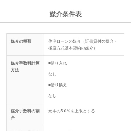
媒介条件表
媒介の種類
住宅ローンの媒介（証書貸付の媒介・
極度方式基本契約の媒介）
媒介手数料計算
■借り入れ
方法
なし
■借り換え
なし
媒介手数料の割
元本の5.0％を上限とする
合