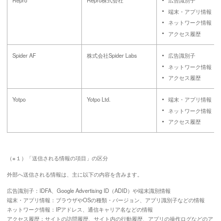
Repro
Repro株式会社
広告識別子
端末・アプリ情報
ネットワーク情報
アクセス履歴
Spider AF
株式会社Spider Labs
広告識別子
ネットワーク情報
アクセス履歴
Yotpo
Yotpo Ltd.
端末・アプリ情報
ネットワーク情報
アクセス履歴
（※１）「送信される情報の項目」の区分
外部へ送信される情報は、主に以下の内容を含みます。
広告識別子：IDFA、Google Advertising ID（ADID）や端末識別情報
端末・アプリ情報：ブラウザやOSの種類・バージョン、アプリ識別子などの情報
ネットワーク情報：IPアドレス、通信キャリア名などの情報
アクセス履歴：サイトの訪問履歴、サイト内の行動履歴、アプリの操作ログなどのア